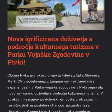
Nova igrificirana doživetja s
področja kulturnega turizma v
Parku Vojaške Zgodovine v
Pivki!
Občina Pivka je v okviru projekta Interreg Italia-Slovenija
MerlinCV v sodelovanju z Enigmarium - extraordinary
experiences - v Parku vojaške zgodovine v Pivki pripravila
novo igrificirano doživetje s področja kulturnega turizma. V
atraktivni »escape« pustolovski igri boste prek zabavnih,
resničnostnih in pustolovskih nalog spoznali viteza
Bernardina Ravenskega, ki vas bo preko napete in