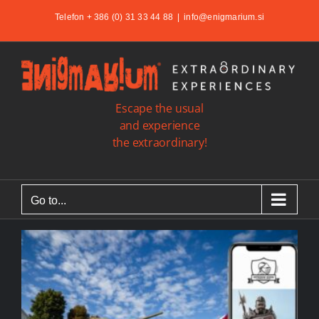
Skip
Telefon + 386 (0) 31 33 44 88
|
info@enigmarium.si
to
content
Escape the usual
and experience
the extraordinary!
Go to...