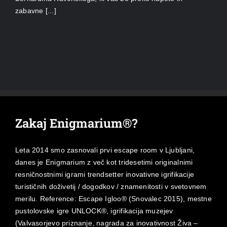
zabavne [...]
Zakaj Enigmarium®?
Leta 2014 smo zasnovali prvi escape room v Ljubljani,
danes je Enigmarium z več kot tridesetimi originalnimi
resničnostnimi igrami trendsetter inovativne igrifikacije
turističnih doživetij / dogodkov / znamenitosti v svetovnem
merilu. Reference: Escape Igloo® (Snovalec 2015), mestne
pustolovske igre UNLOCK®, igrifikacija muzejev
(Valvasorjevo priznanje, nagrada za inovativnost Živa –