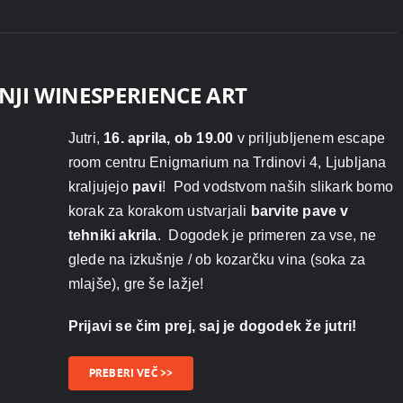
ŠNJI WINESPERIENCE ART
Jutri,
16. aprila, ob 19.00
v priljubljenem escape
room centru Enigmarium na Trdinovi 4, Ljubljana
kraljujejo
pavi
! Pod vodstvom naših slikark bomo
korak za korakom ustvarjali
barvite pave v
tehniki akrila
. Dogodek je primeren za vse, ne
glede na izkušnje / ob kozarčku vina (soka za
mlajše), gre še lažje!
Prijavi se čim prej, saj je dogodek že jutri!
PREBERI VEČ >>