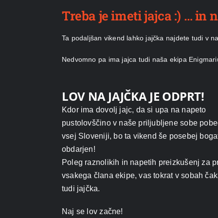
Treba je imeti jajca :) … in
Ta podaljšan vikend lahko jajčka najdete tudi v n
Nedvomno pa ima jajca tudi naša ekipa Enigmari
LOV NA JAJČKA JE ODPRT!
Kdor ima dovolj jajc, da si upa na napeto
pustolovščino v naše priljubljene sobe pob
vsej Sloveniji, bo ta vikend še posebej boga
obdarjen!
Poleg raznolikih in napetih preizkušenj za p
vsakega člana ekipe, vas tokrat v sobah čak
tudi jajčka.
Naj se lov začne!