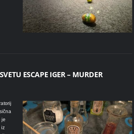
SVETU ESCAPE IGER – MURDER
torij
asična
 je
 iz