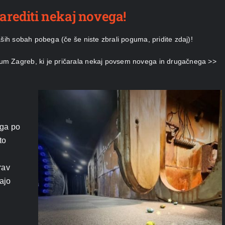
 narediti nekaj novega!
aših sobah pobega (če še niste zbrali poguma, pridite zdaj)!
um Zagreb, ki je pričarala nekaj povsem novega in drugačnega >>
ega po
to
rav
ajo