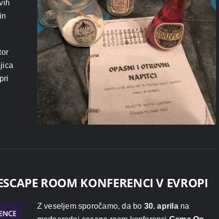
vih
in
tor
jica
pri
ESCAPE ROOM KONFERENCI V EVROPI
Z veseljem sporočamo, da bo
30. aprila
na