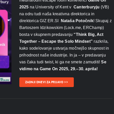
mednarodni escape room konferenci
Game On
2025
na University of Kent v
Canterburyju
(VB)
na odru tudi naša kreativna direktorica in
direktorica GIZ ER.SI
Nataša Potočnik
! Skupaj z
Bartoszem Idzikowskim (Lock.me, ERChamp)
bosta v skupnem predavanju
“Think Big, Act
Together – Escape the Solo Mindset”
razkrila,
kako sodelovanje ustvarja močnejšo skupnost in
prihodnost naše industrije. In ja – v predavanju
vas čaka tudi twist, ki ga ne smete zamuditi!
Se
vidimo na Game On 2025, 29.–30. aprila!
ZADNJI DNEVI ZA PRIJAVO >>