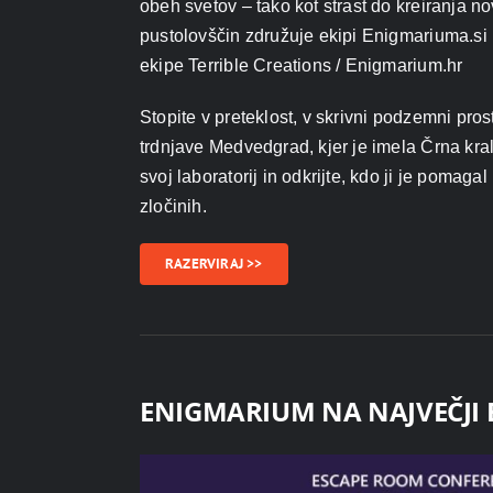
obeh svetov – tako kot strast do kreiranja no
pustolovščin združuje ekipi Enigmariuma.si 
ekipe Terrible Creations / Enigmarium.hr
Stopite v preteklost, v skrivni podzemni pros
trdnjave Medvedgrad, kjer je imela Črna kral
svoj laboratorij in odkrijte, kdo ji je pomagal 
zločinih.
RAZERVIRAJ >>
ENIGMARIUM NA NAJVEČJI 