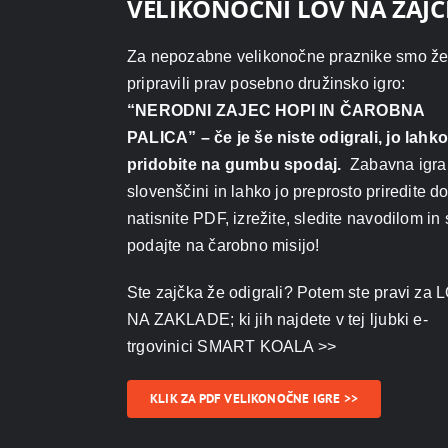
VELIKONOČNI LOV NA ZAJČ
Za nepozabne velikonočne praznike smo že
pripravili prav posebno družinsko igro:
“NERODNI ZAJEC HOPI IN ČAROBNA
PALICA” – če je še niste odigrali, jo lahk
pridobite na gumbu spodaj.
Zabavna igra 
slovenščini in lahko jo preprosto priredite 
natisnite PDF, izrežite, sledite navodilom in
podajte na čarobno misijo!
Ste zajčka že odigrali? Potem ste pravi za
NA ZAKLADE; ki jih najdete v tej ljubki e-
trgovinici SMART KOALA >>
KLIK ZA PDF VELIKONOČNE IGRE >>