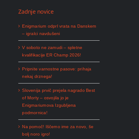
Zadnje novice
Enigmarium odprl vrata na Danskem
– igralci navdušeni
V soboto ne zamudi – spletne
kvalifikacije ER Champ 2026!
Pripnite varnostne pasove: prihaja
nekaj drznega!
Slovenija prvič prejela nagrado Best
of Morty – osvojila jo je
Enigmariumova Izgubljena
podmornica!
Na pomoč! Iščemo ime za novo, še
bolj noro igro!