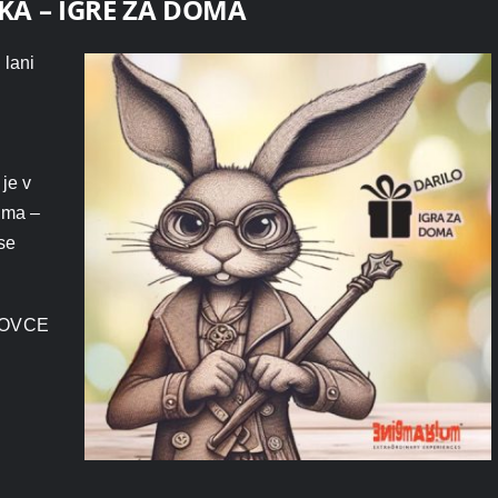
KA – IGRE ZA DOMA
 lani
o
je v
doma –
 se
 LOVCE