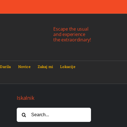
Escape the usual
and experience
the extraordinary!
Darila
Novice
Zakaj mi
Lokacije
Iskalnik
Search
for: